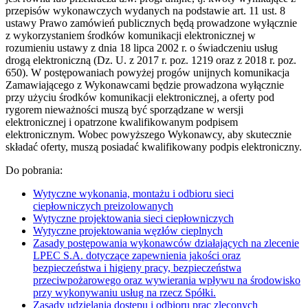
przepisów wykonawczych wydanych na podstawie art. 11 ust. 8
ustawy Prawo zamówień publicznych będą prowadzone wyłącznie
z wykorzystaniem środków komunikacji elektronicznej w
rozumieniu ustawy z dnia 18 lipca 2002 r. o świadczeniu usług
drogą elektroniczną (Dz. U. z 2017 r. poz. 1219 oraz z 2018 r. poz.
650). W postępowaniach powyżej progów unijnych komunikacja
Zamawiającego z Wykonawcami będzie prowadzona wyłącznie
przy użyciu środków komunikacji elektronicznej, a oferty pod
rygorem nieważności muszą być sporządzane w wersji
elektronicznej i opatrzone kwalifikowanym podpisem
elektronicznym. Wobec powyższego Wykonawcy, aby skutecznie
składać oferty, muszą posiadać kwalifikowany podpis elektroniczny.
Do pobrania:
Wytyczne wykonania, montażu i odbioru sieci
ciepłowniczych preizolowanych
Wytyczne projektowania sieci ciepłowniczych
Wytyczne projektowania węzłów cieplnych
Zasady postępowania wykonawców działających na zlecenie
LPEC S.A. dotyczące zapewnienia jakości oraz
bezpieczeństwa i higieny pracy, bezpieczeństwa
przeciwpożarowego oraz wywierania wpływu na środowisko
przy wykonywaniu usług na rzecz Spółki.
Zasady udzielania dostępu i odbioru prac zleconych