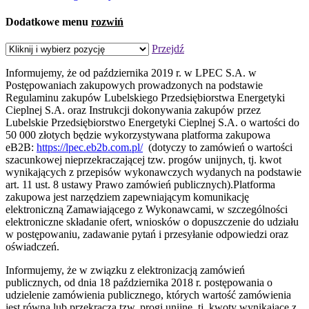
Dodatkowe menu
rozwiń
Przejdź
Informujemy, że od października 2019 r. w LPEC S.A. w
Postępowaniach zakupowych prowadzonych na podstawie
Regulaminu zakupów Lubelskiego Przedsiębiorstwa Energetyki
Cieplnej S.A. oraz Instrukcji dokonywania zakupów przez
Lubelskie Przedsiębiorstwo Energetyki Cieplnej S.A. o wartości do
50 000 złotych będzie wykorzystywana platforma zakupowa
eB2B:
https://lpec.eb2b.com.pl/
(dotyczy to zamówień o wartości
szacunkowej nieprzekraczającej tzw. progów unijnych, tj. kwot
wynikających z przepisów wykonawczych wydanych na podstawie
art. 11 ust. 8 ustawy Prawo zamówień publicznych).Platforma
zakupowa jest narzędziem zapewniającym komunikację
elektroniczną Zamawiającego z Wykonawcami, w szczególności
elektroniczne składanie ofert, wniosków o dopuszczenie do udziału
w postępowaniu, zadawanie pytań i przesyłanie odpowiedzi oraz
oświadczeń.
Informujemy, że w związku z elektronizacją zamówień
publicznych, od dnia 18 października 2018 r. postępowania o
udzielenie zamówienia publicznego, których wartość zamówienia
jest równa lub przekracza tzw. progi unijne, tj. kwoty wynikające z