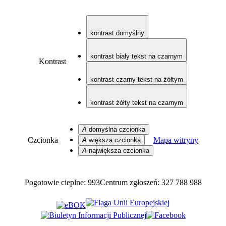
kontrast domyślny
kontrast biały tekst na czarnym
Kontrast
kontrast czarny tekst na żółtym
kontrast żółty tekst na czarnym
A
domyślna czcionka
Czcionka
Mapa witryny
A
większa czcionka
A
największa czcionka
Pogotowie cieplne: 993
Centrum zgłoszeń: 327 788 988