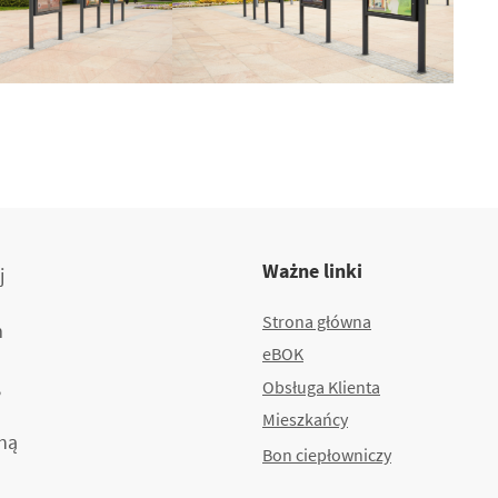
Ważne linki
j
Strona główna
m
eBOK
,
Obsługa Klienta
Mieszkańcy
ną
Bon ciepłowniczy