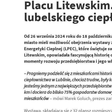
Placu Litewskim. 
lubelskiego ciep
Od 26 września 2024 roku do 18 październik
miasto mieli możliwość obejrzenia wystawy 
Energetyki Cieplnej (LPEC), które świętuje s
Litewskim, opowiadała fascynującą historię 
momenty rozwoju przedsiębiorstwa i jego wk
– Pragniemy podzielić się z mieszkańcami historią
ciepłownictwa w Lublinie, chociaż trudne, były
jesteśmy jednym z największych przedsiębiorstw 
km i dociera do blisko 75% gospodarstw domowyc
mieszkańców
– mówi Marek Goluch, prezes zar
Wystawa, składająca się z 32 plansz rozmiesz