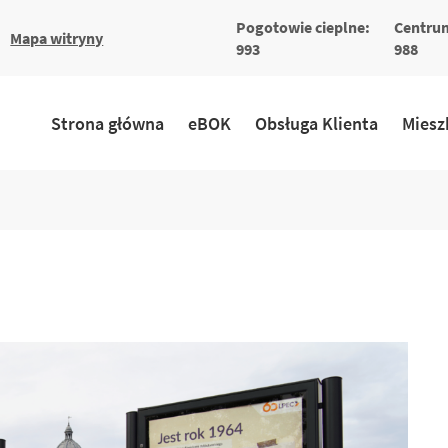
Pogotowie cieplne:
Centrum
większa
a
Mapa witryny
a
ionka
993
988
ka
Strona główna
eBOK
Obsługa Klienta
Miesz