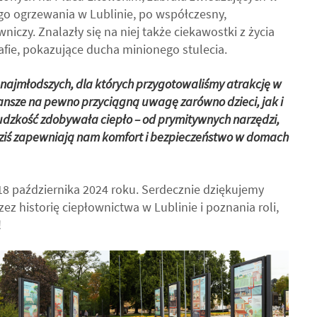
o ogrzewania w Lublinie, po współczesny,
czy. Znalazły się na niej także ciekawostki z życia
afie, pokazujące ducha minionego stulecia.
 najmłodszych, dla których przygotowaliśmy atrakcję w
plansze na pewno przyciągną uwagę zarówno dzieci, jak i
ludzkość zdobywała ciepło – od prymitywnych narzędzi,
dziś zapewniają nam komfort i bezpieczeństwo w domach
8 października 2024 roku. Serdecznie dziękujemy
ez historię ciepłownictwa w Lublinie i poznania roli,
!