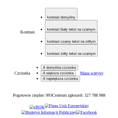
kontrast domyślny
kontrast biały tekst na czarnym
Kontrast
kontrast czarny tekst na żółtym
kontrast żółty tekst na czarnym
A
domyślna czcionka
Czcionka
Mapa witryny
A
większa czcionka
A
największa czcionka
Pogotowie cieplne: 993
Centrum zgłoszeń: 327 788 988