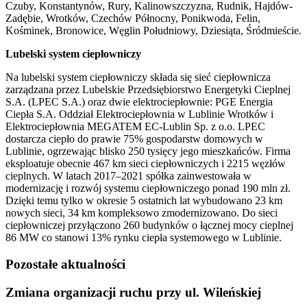
Czuby, Konstantynów, Rury, Kalinowszczyzna, Rudnik, Hajdów-
Zadębie, Wrotków, Czechów Północny, Ponikwoda, Felin,
Kośminek, Bronowice, Węglin Południowy, Dziesiąta, Śródmieście.
Lubelski system ciepłowniczy
Na lubelski system ciepłowniczy składa się sieć ciepłownicza
zarządzana przez Lubelskie Przedsiębiorstwo Energetyki Cieplnej
S.A. (LPEC S.A.) oraz dwie elektrociepłownie: PGE Energia
Ciepła S.A. Oddział Elektrociepłownia w Lublinie Wrotków i
Elektrociepłownia MEGATEM EC-Lublin Sp. z o.o. LPEC
dostarcza ciepło do prawie 75% gospodarstw domowych w
Lublinie, ogrzewając blisko 250 tysięcy jego mieszkańców. Firma
eksploatuje obecnie 467 km sieci ciepłowniczych i 2215 węzłów
cieplnych. W latach 2017–2021 spółka zainwestowała w
modernizację i rozwój systemu ciepłowniczego ponad 190 mln zł.
Dzięki temu tylko w okresie 5 ostatnich lat wybudowano 23 km
nowych sieci, 34 km kompleksowo zmodernizowano. Do sieci
ciepłowniczej przyłączono 260 budynków o łącznej mocy cieplnej
86 MW co stanowi 13% rynku ciepła systemowego w Lublinie.
Pozostałe aktualności
Zmiana organizacji ruchu przy ul. Wileńskiej