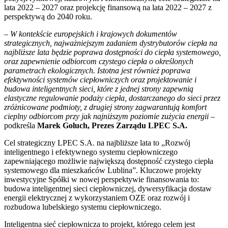
lata 2022 – 2027 oraz projekcję finansową na lata 2022 – 2027 z
perspektywą do 2040 roku.
– W kontekście europejskich i krajowych dokumentów
strategicznych, najważniejszym zadaniem dystrybutorów ciepła na
najbliższe lata będzie poprawa dostępności do ciepła systemowego,
oraz zapewnienie odbiorcom czystego ciepła o określonych
parametrach ekologicznych. Istotna jest również poprawa
efektywności systemów ciepłowniczych oraz projektowanie i
budowa inteligentnych sieci, które z jednej strony zapewnią
elastyczne regulowanie podaży ciepła, dostarczanego do sieci przez
zróżnicowane podmioty, z drugiej strony zagwarantują komfort
cieplny odbiorcom przy jak najniższym poziomie zużycia energii
–
podkreśla
Marek Goluch, Prezes Zarządu LPEC S.A.
Cel strategiczny LPEC S.A. na najbliższe lata to „Rozwój
inteligentnego i efektywnego systemu ciepłowniczego
zapewniającego możliwie największą dostępność czystego ciepła
systemowego dla mieszkańców Lublina”. Kluczowe projekty
inwestycyjne Spółki w nowej perspektywie finansowania to:
budowa inteligentnej sieci ciepłowniczej, dywersyfikacja dostaw
energii elektrycznej z wykorzystaniem OZE oraz rozwój i
rozbudowa lubelskiego systemu ciepłowniczego.
Inteligentna sieć ciepłownicza to projekt, którego celem jest