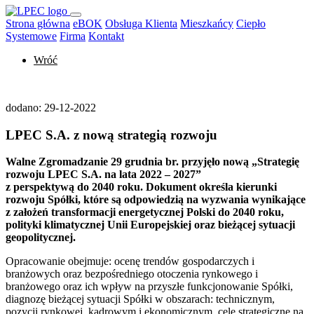
Strona główna
eBOK
Obsługa Klienta
Mieszkańcy
Ciepło
Systemowe
Firma
Kontakt
Wróć
dodano:
29-12-2022
LPEC S.A. z nową strategią rozwoju
Walne Zgromadzanie 29 grudnia br. przyjęło nową „Strategię
rozwoju LPEC S.A. na lata 2022 – 2027”
z perspektywą do 2040 roku. Dokument określa kierunki
rozwoju Spółki, które są odpowiedzią na wyzwania wynikające
z założeń transformacji energetycznej Polski do 2040 roku,
polityki klimatycznej Unii Europejskiej oraz bieżącej sytuacji
geopolitycznej.
Opracowanie obejmuje: ocenę trendów gospodarczych i
branżowych oraz bezpośredniego otoczenia rynkowego i
branżowego oraz ich wpływ na przyszłe funkcjonowanie Spółki,
diagnozę bieżącej sytuacji Spółki w obszarach: technicznym,
pozycji rynkowej, kadrowym i ekonomicznym, cele strategiczne na