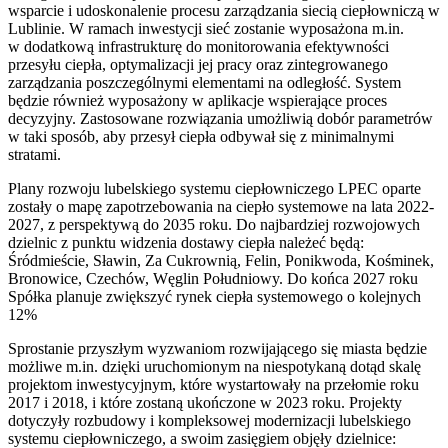
wsparcie i udoskonalenie procesu zarządzania siecią ciepłowniczą w
Lublinie. W ramach inwestycji sieć zostanie wyposażona m.in.
w dodatkową infrastrukturę do monitorowania efektywności
przesyłu ciepła, optymalizacji jej pracy oraz zintegrowanego
zarządzania poszczególnymi elementami na odległość. System
będzie również wyposażony w aplikacje wspierające proces
decyzyjny. Zastosowane rozwiązania umożliwią dobór parametrów
w taki sposób, aby przesył ciepła odbywał się z minimalnymi
stratami.
Plany rozwoju lubelskiego systemu ciepłowniczego LPEC oparte
zostały o mapę zapotrzebowania na ciepło systemowe na lata 2022-
2027, z perspektywą do 2035 roku. Do najbardziej rozwojowych
dzielnic z punktu widzenia dostawy ciepła należeć będą:
Śródmieście, Sławin, Za Cukrownią, Felin, Ponikwoda, Kośminek,
Bronowice, Czechów, Węglin Południowy. Do końca 2027 roku
Spółka planuje zwiększyć rynek ciepła systemowego o kolejnych
12%
Sprostanie przyszłym wyzwaniom rozwijającego się miasta będzie
możliwe m.in. dzięki uruchomionym na niespotykaną dotąd skalę
projektom inwestycyjnym, które wystartowały na przełomie roku
2017 i 2018, i które zostaną ukończone w 2023 roku. Projekty
dotyczyły rozbudowy i kompleksowej modernizacji lubelskiego
systemu ciepłowniczego, a swoim zasięgiem objęły dzielnice: