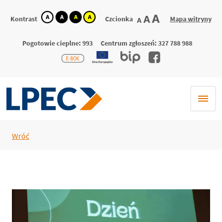
kontrast
kontrast
kontrast
kontrast
największa
A
większa
A
Kontrast
Czcionka
Mapa witryny
domyślna
A
domyślny
biały
czarny
żółty
czcionka
czcionka
czcionka
tekst
tekst
tekst
na
na
na
Pogotowie cieplne: 993
Centrum zgłoszeń: 327 788 988
czarnym
żółtym
czarnym
Wróć