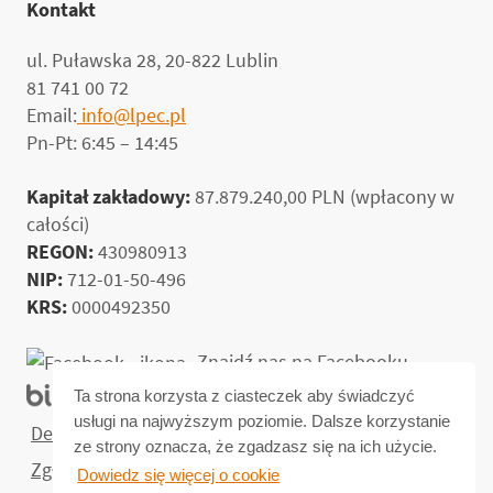
Kontakt
ul. Puławska 28, 20-822 Lublin
81 741 00 72
Email:
info@lpec.pl
Pn-Pt: 6:45 – 14:45
Kapitał zakładowy:
87.879.240,00 PLN (wpłacony w
całości)
REGON:
430980913
NIP:
712-01-50-496
KRS:
0000492350
Znajdź nas na Facebooku
Biuletyn informacji publicznej
Ta strona korzysta z ciasteczek aby świadczyć
usługi na najwyższym poziomie. Dalsze korzystanie
Deklaracja dostępności
ze strony oznacza, że zgadzasz się na ich użycie.
Zgłoszenia naruszeń prawa
Dowiedz się więcej o cookie