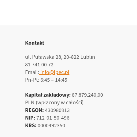
Kontakt
ul. Puławska 28, 20-822 Lublin
81 741 00 72
Email:
info@lpec.pl
Pn-Pt: 6:45 – 14:45
Kapitał zakładowy:
87.879.240,00
PLN (wpłacony w całości)
REGON:
430980913
NIP:
712-01-50-496
KRS:
0000492350