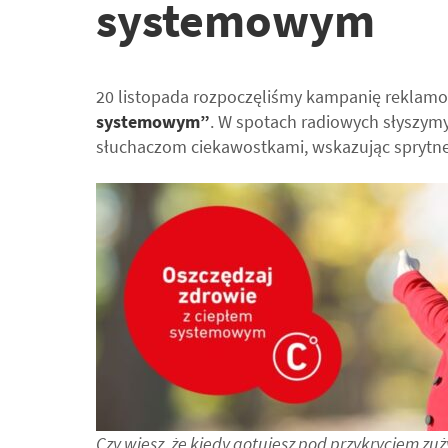
systemowym
20 listopada rozpoczęliśmy kampanię rekla
systemowym”
. W spotach radiowych słyszym
słuchaczom ciekawostkami, wskazując sprytne
Czy wiesz, że kiedy gotujesz pod przykryciem z