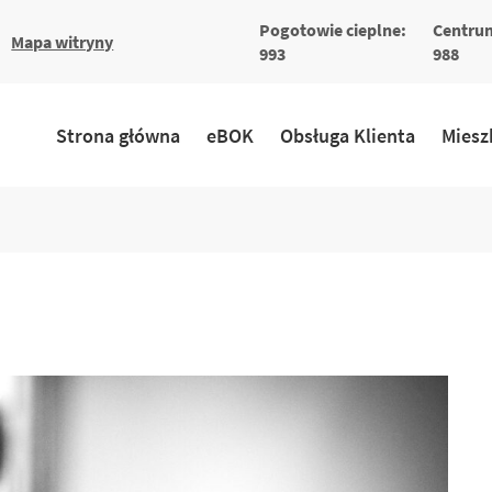
Pogotowie cieplne:
Centrum
większa
a
Mapa witryny
a
ionka
993
988
ka
Strona główna
eBOK
Obsługa Klienta
Miesz