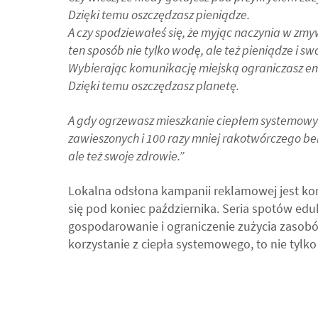
Dzięki temu oszczędzasz pieniądze.
A czy spodziewałeś się, że myjąc naczynia w zm
ten sposób nie tylko wodę, ale też pieniądze i swó
Wybierając komunikację miejską ograniczasz em
Dzięki temu oszczędzasz planetę.
A gdy ogrzewasz mieszkanie ciepłem systemowym
zawieszonych i 100 razy mniej rakotwórczego ben
ale też swoje zdrowie.”
Lokalna odsłona kampanii reklamowej jest kon
się pod koniec października. Seria spotów e
gospodarowanie i ograniczenie zużycia zasobów
korzystanie z ciepła systemowego, to nie tylk