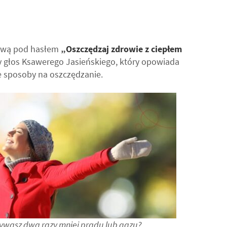
mową pod hasłem
„Oszczędzaj zdrowie z ciepłem
y głos Ksawerego Jasieńskiego, który opowiada
 sposoby na oszczędzanie.
używasz dwa razy mniej prądu lub gazu?