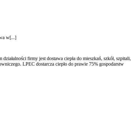
wa w[...]
ałalności firmy jest dostawa ciepła do mieszkań, szkół, szpitali,
łowniczego. LPEC dostarcza ciepło do prawie 75% gospodarstw