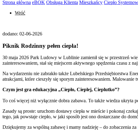
Strona główna
eBOK
Obsługa Klienta
Mieszkańcy
Ciepło Systemo
Wróć
dodano:
02-06-2026
Piknik Rodzinny pełen ciepła!
30 maja 2026 Park Ludowy w Lublinie zamienił się w przestrzeń wi
zainteresowaniem, stał się miejscem aktywnego spędzenia czasu z n
Na wydarzeniu nie zabrakło także Lubelskiego Przedsiębiorstwa Ener
atrakcjami, które cieszyły się sporym zainteresowaniem. Malowanie tw
Czym jest gra edukacyjna „Ciepło, Cieplej, Cieplutko”?
To coś więcej niż wyłącznie dobra zabawa. To także wiedza ukryta
Zasady są proste: uruchom dostawy ciepła w mieście i pokonaj czekaj
tego, jak powstaje ciepło, w jaki sposób jest ono dostarczane do d
Dziękujemy za wspólną zabawę i mamy nadzieję – do zobaczenia za 