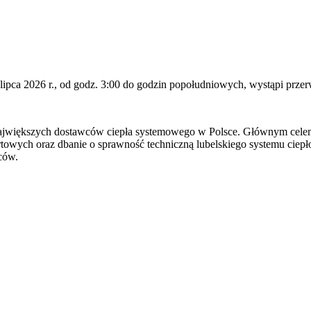
 lipca 2026 r., od godz. 3:00 do godzin popołudniowych, wystąpi przer
ajwiększych dostawców ciepła systemowego w Polsce. Głównym celem dzi
owych oraz dbanie o sprawność techniczną lubelskiego systemu ciep
ców.