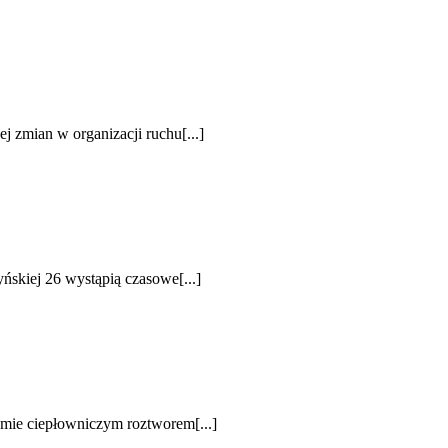
j zmian w organizacji ruchu[...]
ńskiej 26 wystąpią czasowe[...]
emie ciepłowniczym roztworem[...]