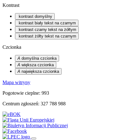
Kontrast
kontrast domyślny
kontrast biały tekst na czarnym
kontrast czarny tekst na żółtym
kontrast żółty tekst na czarnym
Czcionka
A
domyślna czcionka
A
większa czcionka
A
największa czcionka
Mapa witryny
Pogotowie cieplne: 993
Centrum zgłoszeń: 327 788 988