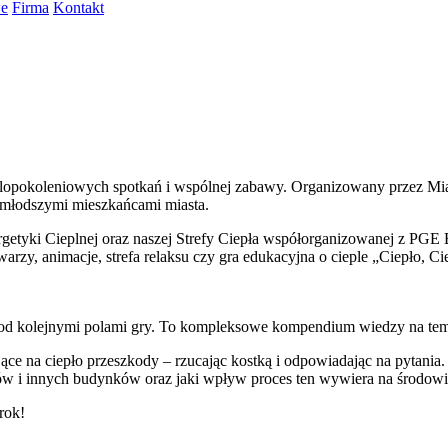
we
Firma
Kontakt
elopokoleniowych spotkań i wspólnej zabawy. Organizowany przez Mi
ajmłodszymi mieszkańcami miasta.
getyki Cieplnej oraz naszej Strefy Ciepła współorganizowanej z PGE 
arzy, animacje, strefa relaksu czy gra edukacyjna o cieple „Ciepło, Ci
 pod kolejnymi polami gry. To kompleksowe kompendium wiedzy na tem
ące na ciepło przeszkody – rzucając kostką i odpowiadając na pytania
omów i innych budynków oraz jaki wpływ proces ten wywiera na środowi
rok!