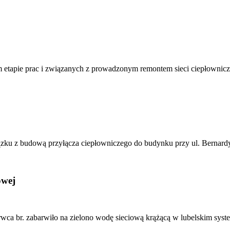
m etapie prac i związanych z prowadzonym remontem sieci ciepłownicze
ązku z budową przyłącza ciepłowniczego do budynku przy ul. Bernardy
owej
rwca br. zabarwiło na zielono wodę sieciową krążącą w lubelskim syst