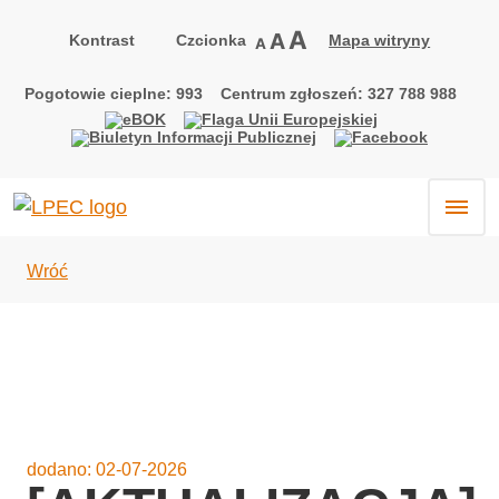
największa
A
większa
A
Kontrast
Czcionka
Mapa witryny
domyślna
A
czcionka
kontrast
kontrast
kontrast
kontrast
czcionka
czcionka
domyślny
biały
czarny
żółty
tekst
tekst
tekst
Pogotowie cieplne: 993
Centrum zgłoszeń: 327 788 988
na
na
na
czarnym
żółtym
czarnym
Wróć
dodano:
02-07-2026