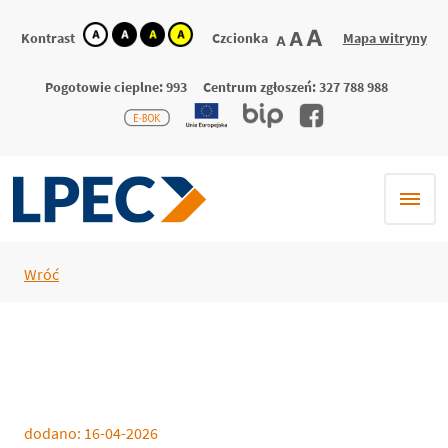
kontrast
kontrast
kontrast
kontrast
największa
A
większa
A
Kontrast
Czcionka
Mapa witryny
domyślna
A
domyślny
biały
czarny
żółty
czcionka
czcionka
czcionka
tekst
tekst
tekst
na
na
na
Pogotowie cieplne: 993
Centrum zgłoszeń: 327 788 988
czarnym
żółtym
czarnym
Wróć
dodano:
16-04-2026