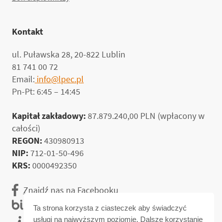
Kontakt
ul. Puławska 28, 20-822 Lublin
81 741 00 72
Email:
info@lpec.pl
Pn-Pt: 6:45 – 14:45
Kapitał zakładowy:
87.879.240,00 PLN (wpłacony w
całości)
REGON:
430980913
NIP:
712-01-50-496
KRS:
0000492350
Znajdź nas na Facebooku
Biuletyn informacji publicznej
Ta strona korzysta z ciasteczek aby świadczyć
usługi na najwyższym poziomie. Dalsze korzystanie