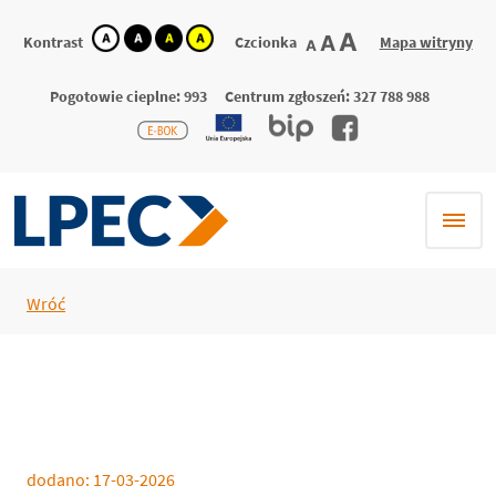
kontrast
kontrast
kontrast
kontrast
największa
A
większa
A
Kontrast
Czcionka
Mapa witryny
domyślna
A
domyślny
biały
czarny
żółty
czcionka
czcionka
czcionka
tekst
tekst
tekst
na
na
na
Pogotowie cieplne: 993
Centrum zgłoszeń: 327 788 988
czarnym
żółtym
czarnym
Wróć
dodano:
17-03-2026