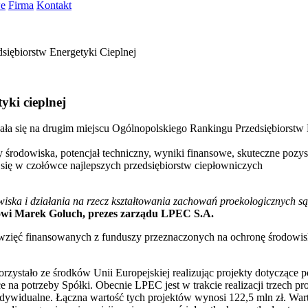
we
Firma
Kontakt
yki cieplnej
ała się na drugim miejscu Ogólnopolskiego Rankingu Przedsiębiorstw
rodowiska, potencjał techniczny, wyniki finansowe, skuteczne pozysk
je się w czołówce najlepszych przedsiębiorstw ciepłowniczych
iska i działania na rzecz kształtowania zachowań proekologicznych są
wi Marek Goluch, prezes zarządu LPEC S.A.
wzięć finansowanych z funduszy przeznaczonych na ochronę środowisk
orzystało ze środków Unii Europejskiej realizując projekty dotyczące
e na potrzeby Spółki. Obecnie LPEC jest w trakcie realizacji trzech p
widualne. Łączna wartość tych projektów wynosi 122,5 mln zł. Wartoś