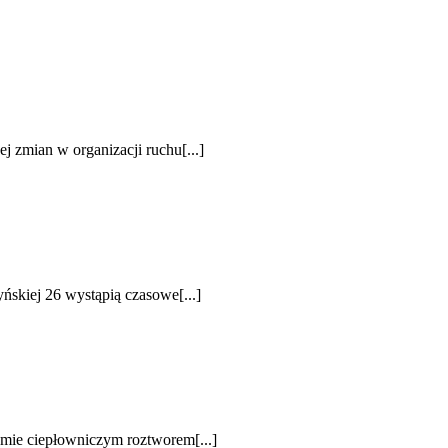
j zmian w organizacji ruchu[...]
ńskiej 26 wystąpią czasowe[...]
emie ciepłowniczym roztworem[...]