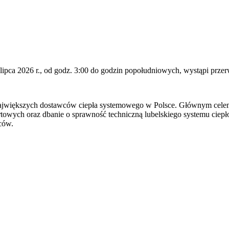
 lipca 2026 r., od godz. 3:00 do godzin popołudniowych, wystąpi przer
ajwiększych dostawców ciepła systemowego w Polsce. Głównym celem dzi
owych oraz dbanie o sprawność techniczną lubelskiego systemu ciep
ców.