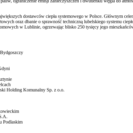
a paliw, ograniczenie emisji zanieczyszczeń i dwutlenku węgla do atm
ajwiększych dostawców ciepła systemowego w Polsce. Głównym celem dzi
wych oraz dbanie o sprawność techniczną lubelskiego systemu ciepło
mowych w Lublinie, ogrzewając blisko 250 tysięcy jego mieszkańców. 
w Bydgoszczy
Gdyni
sztynie
elcach
ski Holding Komunalny Sp. z o.o.
azowieckim
S.A.
iu Podlaskim