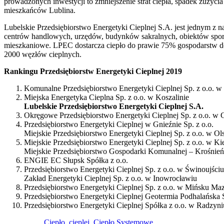
prowadzonych inwestycji to zmniejszenie strat ciepła, spadek zużyci
mieszkańców Lublina.
Lubelskie Przedsiębiorstwo Energetyki Cieplnej S.A. jest jednym z n
centrów handlowych, urzędów, budynków sakralnych, obiektów sporto
mieszkaniowe. LPEC dostarcza ciepło do prawie 75% gospodarstw do
2000 węzłów cieplnych.
Rankingu Przedsiębiorstw Energetyki Cieplnej 2019
Komunalne Przedsiębiorstwo Energetyki Cieplnej Sp. z o.o. 
Miejska Energetyka Cieplna Sp. z o.o. w Koszalinie
Lubelskie Przedsiębiorstwo Energetyki Cieplnej S.A.
Okręgowe Przedsiębiorstwo Energetyki Cieplnej Sp. z o.o. w 
Przedsiębiorstwo Energetyki Cieplnej w Gnieźnie Sp. z o.o.
Miejskie Przedsiębiorstwo Energetyki Cieplnej Sp. z o.o. w Ol
Miejskie Przedsiębiorstwo Energetyki Cieplnej Sp. z o.o. w Ki
Miejskie Przedsiębiorstwo Gospodarki Komunalnej – Krośnień
ENGIE EC Słupsk Spółka z o.o.
Przedsiębiorstwo Energetyki Cieplnej Sp. z o.o. w Świnoujściu
Zakład Energetyki Cieplnej Sp. z o.o. w Inowrocławiu
Przedsiębiorstwo Energetyki Cieplnej Sp. z o.o. w Mińsku M
Przedsiębiorstwo Energetyki Cieplnej Geotermia Podhalańska 
Przedsiębiorstwo Energetyki Cieplnej Spółka z o.o. w Radzyn
Ciepło, cieplej, Ciepło Systemowe