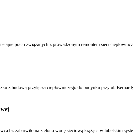
m etapie prac i związanych z prowadzonym remontem sieci ciepłownicze
ązku z budową przyłącza ciepłowniczego do budynku przy ul. Bernardy
owej
rwca br. zabarwiło na zielono wodę sieciową krążącą w lubelskim syst