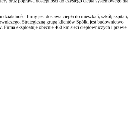
osfery oraz poprawa dostępności do czystego ciepła systemowego dla
ałalności firmy jest dostawa ciepła do mieszkań, szkół, szpitali,
wniczego. Strategiczną grupą klientów Spółki jest budownictwo
Firma eksploatuje obecnie 460 km sieci ciepłowniczych i prawie