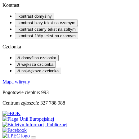
Kontrast
kontrast domyślny
kontrast biały tekst na czarnym
kontrast czarny tekst na żółtym
kontrast żółty tekst na czarnym
Czcionka
A
domyślna czcionka
A
większa czcionka
A
największa czcionka
Mapa witryny
Pogotowie cieplne: 993
Centrum zgłoszeń: 327 788 988