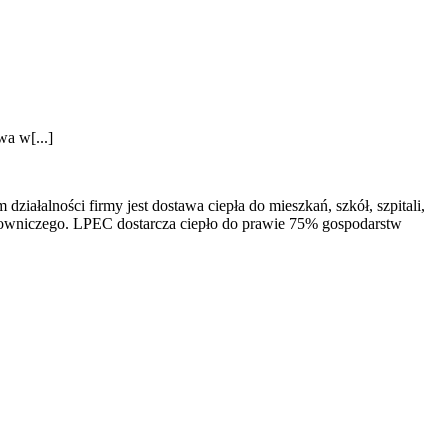
wa w[...]
ałalności firmy jest dostawa ciepła do mieszkań, szkół, szpitali,
łowniczego. LPEC dostarcza ciepło do prawie 75% gospodarstw