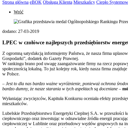
Strona główna
eBOK
Obsługa Klienta
Mieszkańcy
Ciepło Systemo
Wróć
dodano:
27-03-2019
LPEC w czołówce najlepszych przedsiębiorstw energet
Z ogromną satysfakcją informujemy Państwa, że nasza firma uplasow
Gospodarki”, dodatek do Gazety Prawnej.
W rankingu brano pod uwagę zaangażowanie firmy na rzecz poprawy ś
społecznością lokalną. To już kolejny rok, kiedy nasza firma znajdu
w Polsce.
–
Jest to dla nas bardzo ważne wyróżnienie, ponieważ ochrona środow
bardzo dumny, że nasze starania w tych aspektach są doceniane
–
mó
Wyłaniając zwycięzców, Kapituła Konkursu oceniała efekty przedsię
mieszkańców.
Lubelskie Przedsiębiorstwo Energetyki Cieplnej S.A. w przeszłości k
ciepłowniczego oraz inwestując w odnawialne źródła energii pracując
ciepłowniczej w Lublinie oraz przebudowy węzłów grupowych na indy