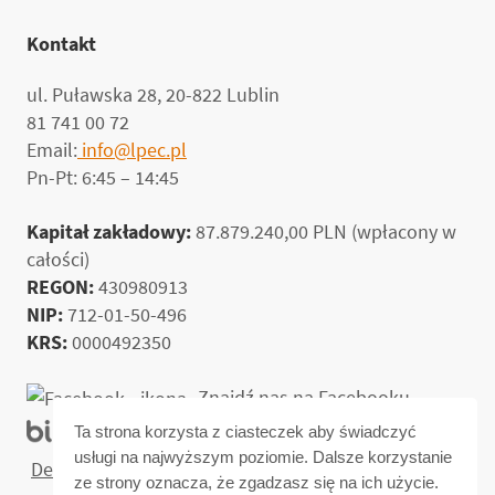
Kontakt
ul. Puławska 28, 20-822 Lublin
81 741 00 72
Email:
info@lpec.pl
Pn-Pt: 6:45 – 14:45
Kapitał zakładowy:
87.879.240,00 PLN (wpłacony w
całości)
REGON:
430980913
NIP:
712-01-50-496
KRS:
0000492350
Znajdź nas na Facebooku
Biuletyn informacji publicznej
Ta strona korzysta z ciasteczek aby świadczyć
usługi na najwyższym poziomie. Dalsze korzystanie
Deklaracja dostępności
ze strony oznacza, że zgadzasz się na ich użycie.