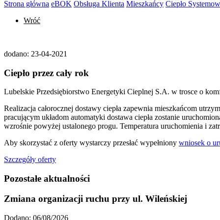
Strona główna
eBOK
Obsługa Klienta
Mieszkańcy
Ciepło Systemo
Wróć
dodano:
23-04-2021
Ciepło przez cały rok
Lubelskie Przedsiębiorstwo Energetyki Cieplnej S.A. w trosce o komf
Realizacja całorocznej dostawy ciepła zapewnia mieszkańcom utrzym
pracującym układom automatyki dostawa ciepła zostanie uruchomiona
wzrośnie powyżej ustalonego progu. Temperatura uruchomienia i zat
Aby skorzystać z oferty wystarczy przesłać wypełniony
wniosek o 
Szczegóły oferty
Pozostałe aktualności
Zmiana organizacji ruchu przy ul. Wileńskiej
Dodano: 06/08/2026