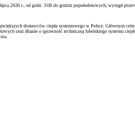
 lipca 2026 r., od godz. 3:00 do godzin popołudniowych, wystąpi przer
ajwiększych dostawców ciepła systemowego w Polsce. Głównym celem dzi
owych oraz dbanie o sprawność techniczną lubelskiego systemu ciep
ców.