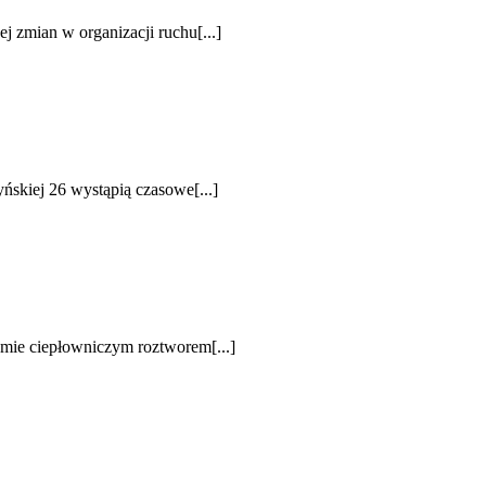
j zmian w organizacji ruchu[...]
ńskiej 26 wystąpią czasowe[...]
emie ciepłowniczym roztworem[...]