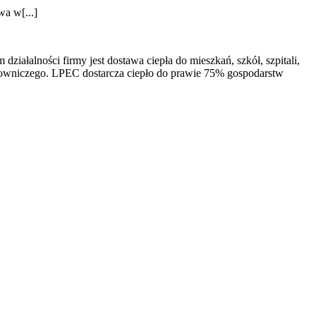
wa w[...]
ałalności firmy jest dostawa ciepła do mieszkań, szkół, szpitali,
łowniczego. LPEC dostarcza ciepło do prawie 75% gospodarstw