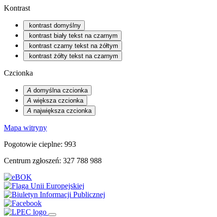
Kontrast
kontrast domyślny
kontrast biały tekst na czarnym
kontrast czarny tekst na żółtym
kontrast żółty tekst na czarnym
Czcionka
A
domyślna czcionka
A
większa czcionka
A
największa czcionka
Mapa witryny
Pogotowie cieplne: 993
Centrum zgłoszeń: 327 788 988