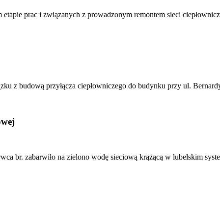
m etapie prac i związanych z prowadzonym remontem sieci ciepłownicze
ązku z budową przyłącza ciepłowniczego do budynku przy ul. Bernardy
owej
rwca br. zabarwiło na zielono wodę sieciową krążącą w lubelskim syst