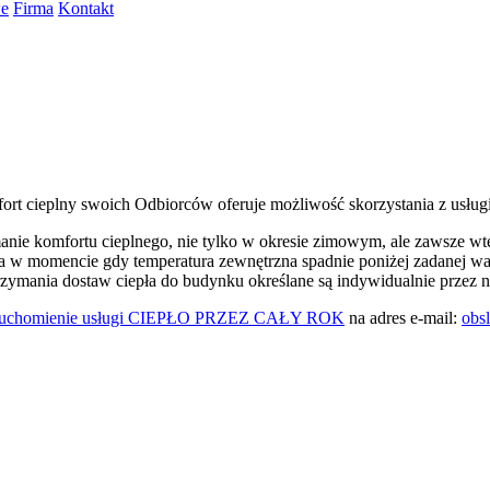
we
Firma
Kontakt
ort cieplny swoich Odbiorców oferuje możliwość skorzystania z usługi
anie komfortu cieplnego, nie tylko w okresie zimowym, ale zawsze w
 w momencie gdy temperatura zewnętrzna spadnie poniżej zadanej wart
rzymania dostaw ciepła do budynku określane są indywidualnie przez 
uruchomienie usługi CIEPŁO PRZEZ CAŁY ROK
na adres e-mail:
obs